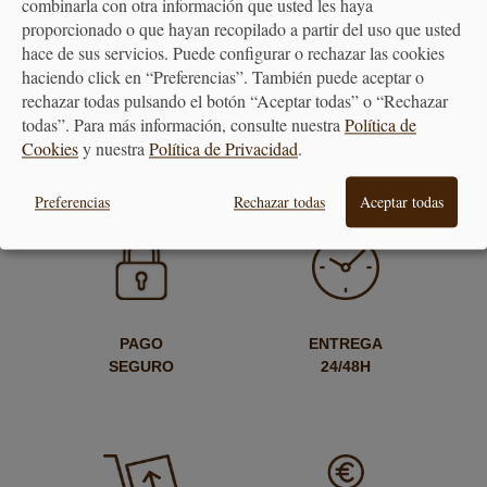
combinarla con otra información que usted les haya
Copa Ichendorf Liberta -
Bol Liberta Ichendorf
proporcionado o que hayan recopilado a partir del uso que usted
Varios Colores
hace de sus servicios. Puede configurar o rechazar las cookies
haciendo click en “Preferencias”. También puede aceptar o
26,15 €
17,50 €
rechazar todas pulsando el botón “Aceptar todas” o “Rechazar
todas”. Para más información, consulte nuestra
Política de
Cookies
y nuestra
Política de Privacidad
.
Preferencias
Rechazar todas
Aceptar todas
PAGO
ENTREGA
SEGURO
24/48H