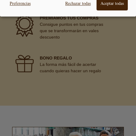
Preferencias
Rechazar todas
Aceptar todas
PREMIAMOS TUS COMPRAS
Consigue puntos en tus compras
que se transformarán en vales
descuento
BONO REGALO
La forma más fácil de acertar
cuando quieras hacer un regalo