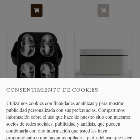
CONSENTIMIENTO DE COOKIES
cubitera de hielo calavera
Cubitera Ice Box Blanco
Utilizamos cookies con finalidades analíticas y para mostrar
publicidad personalizada con sus preferencias. Compartimos
información sobre el uso que hace de nuestro sitio con nuestros
socios de redes sociales, publicidad y análisis, que pueden
7,50 €
23,90 €
combinarla con otra información que usted les haya
proporcionado o que hayan recopilado a partir del uso que usted