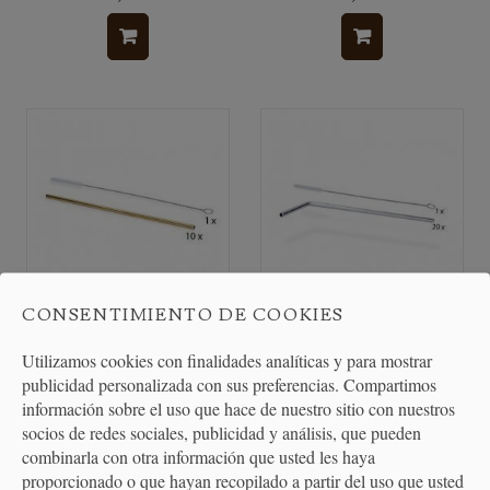
CONSENTIMIENTO DE COOKIES
Pajitas Acero Inoxidable
Pajitas Reutilizables Acero
Utilizamos cookies con finalidades analíticas y para mostrar
Doradas
Inoxidable -...
publicidad personalizada con sus preferencias. Compartimos
información sobre el uso que hace de nuestro sitio con nuestros
socios de redes sociales, publicidad y análisis, que pueden
30,46 €
19,60 €
combinarla con otra información que usted les haya
proporcionado o que hayan recopilado a partir del uso que usted