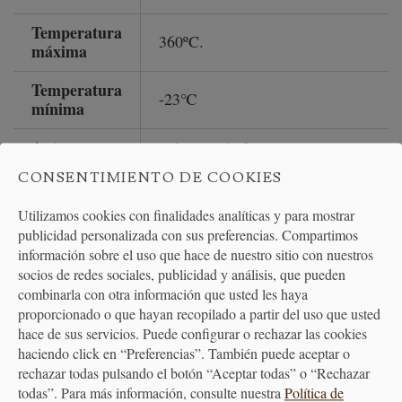
Temperatura
360ºC.
máxima
Temperatura
-23℃
mínima
Apto para
todo tipo de fuegos
CONSENTIMIENTO DE COOKIES
Color
verde juniper
Utilizamos cookies con finalidades analíticas y para mostrar
Limpieza
Lavado a mano
publicidad personalizada con sus preferencias. Compartimos
información sobre el uso que hace de nuestro sitio con nuestros
Diámetro
26 cm
socios de redes sociales, publicidad y análisis, que pueden
combinarla con otra información que usted les haya
proporcionado o que hayan recopilado a partir del uso que usted
OPINIONES DEL PRODUCTO
hace de sus servicios. Puede configurar o rechazar las cookies
haciendo click en “Preferencias”. También puede aceptar o
¿Ya tienes este producto? ayuda a otros compradores contando
rechazar todas pulsando el botón “Aceptar todas” o “Rechazar
tu experiencia.
todas”. Para más información, consulte nuestra
Política de