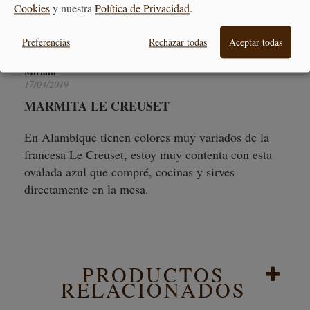
Cookies
y nuestra
Política de Privacidad
.
¡Escribe tu comentario!
Preferencias
Rechazar todas
Aceptar todas
Miriam
17/04/2019
MARMITA LE CREUSET
En Alambique tienen colores muy variados de la
francesa Le Creuset, estoy muy contenta con esta
ovalada azul que compré, cocinas y sirves
directamente en la mesa.
PRODUCTOS
RELACIONADOS