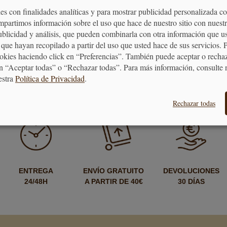
tural, roast beef, brócoli, espinacas...
es con finalidades analíticas y para mostrar publicidad personalizada c
mpartimos información sobre el uso que hace de nuestro sitio con nuestr
publicidad y análisis, que pueden combinarla con otra información que u
o en silicona platino 100% libre de BPA. Es apto para el lava
que hayan recopilado a partir del uso que usted hace de sus servicios. 
-60 ºC / 220 ºC.
ookies haciendo click en “Preferencias”. También puede aceptar o recha
n “Aceptar todas” o “Rechazar todas”. Para más información, consulte 
0 cm de ancho x 26 cm de largo x 11 cm de alto.
estra
Política de Privacidad
.
Rechazar todas
ENTREGA
ENVÍO GRATUITO
DEVOLUCIONES
24/48H
A PARTIR DE 40€
30 DÍAS