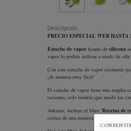
Descripción
PRECIO ESPECIAL WEB HASTA F
Estuche de vapor
silicona
hondo de
d
vapor lo podrás utilizar a modo de oll
Con este estuche de vapor cocinarás pa
¡de manera muy fácil!
El estuche de vapor tiene una amplia cap
raciones, solo tendrás que medir las ca
'Recetas de c
Además, incluye el libro
comas de una manera saludable mediant
CONSENTI
Con este libro ded recetas, aprenderás