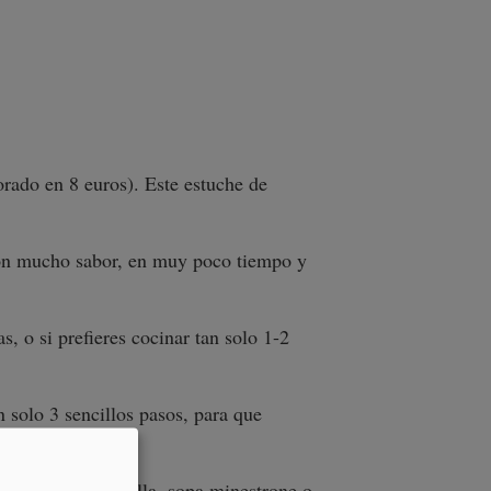
orado en 8 euros). Este estuche de
 con mucho sabor, en muy poco tiempo y
s, o si prefieres cocinar tan solo 1-2
n solo 3 sencillos pasos, para que
hampiñones y cebolla, sopa minestrone o