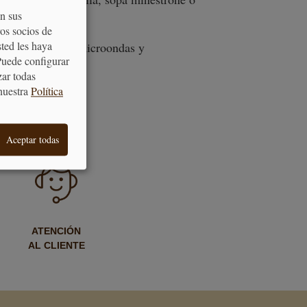
on sus
os socios de
sted les haya
vajillas, horno, microondas y
Puede configurar
zar todas
nuestra
Política
Aceptar todas
ATENCIÓN
AL CLIENTE