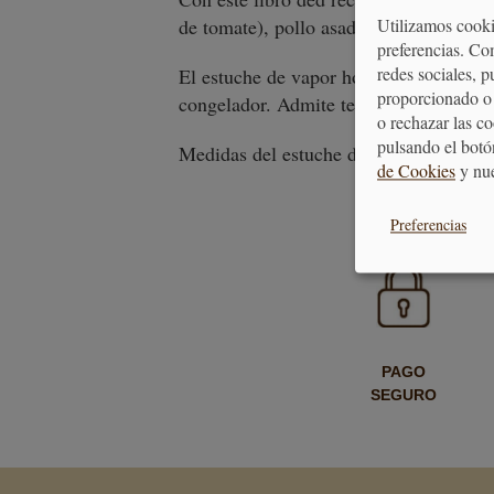
de tomate), pollo asado, mejillones al na
Utilizamos cooki
preferencias. Co
redes sociales, 
El estuche de vapor hondo está fabricad
proporcionado o 
congelador. Admite temperaturas entre 
o rechazar las c
pulsando el botó
Medidas del estuche de vapor hondo: 2
de Cookies
y nu
Preferencias
PAGO
SEGURO