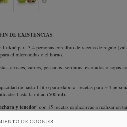
IN DE EXISTENCIAS.
Lekué
e
para 3-4 personas con libro de recetas de regalo (val
a para el microondas o el horno.
stas, arroces, carnes, pescados, verduras, estofados o sopas
acidad de hasta 1 litro para elaborar recetas para 3-4 persona
ntidades hasta la mitad (500 ml).
uchara y tenedor'
con 15 recetas explicativas a realizar en ta
e una práctica rápida y fácil que no te lleve mucho tiempo.
MIENTO DE COOKIES
 a cocinar en el estuche de vapor sopas y cremas (crema de c