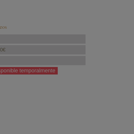
seos
40€
isponible temporalmente