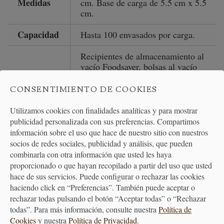
Medidas
cm. Base de carga de 5.5 cm x 5.5
cm.
Capacidad
Hasta 100 envasados por carga.
Recipientes de almacenamiento al
vacío Foodsaver, bolsas al vacío
Apto para
con cremallera Foodsaver y
tapones para botella de vino
CONSENTIMIENTO DE COOKIES
Foodsaver.
Utilizamos cookies con finalidades analíticas y para mostrar
Color
Negro/gris.
publicidad personalizada con sus preferencias. Compartimos
información sobre el uso que hace de nuestro sitio con nuestros
socios de redes sociales, publicidad y análisis, que pueden
combinarla con otra información que usted les haya
proporcionado o que hayan recopilado a partir del uso que usted
PRODUCTOS
hace de sus servicios. Puede configurar o rechazar las cookies
RELACIONADOS
haciendo click en “Preferencias”. También puede aceptar o
rechazar todas pulsando el botón “Aceptar todas” o “Rechazar
todas”. Para más información, consulte nuestra
Política de
Cookies
y nuestra
Política de Privacidad
.