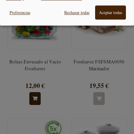
Preferencias
Rechazar todas
Aceptar todas
Bolsas Envasado al Vacío
Foodsaver FSFSMA0050
Foodsaver
Marinador
12,00 €
19,55 €