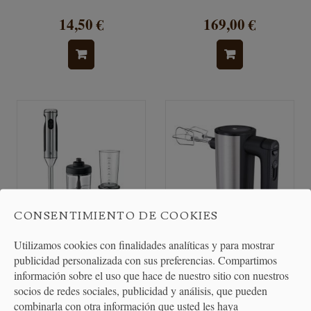
14,50 €
169,00 €
CONSENTIMIENTO DE COOKIES
Utilizamos cookies con finalidades analíticas y para mostrar
Batidora de Mano WMF
Batidora de varillas eléctrica
publicidad personalizada con sus preferencias. Compartimos
Lineo 4 en 1
400 W
información sobre el uso que hace de nuestro sitio con nuestros
socios de redes sociales, publicidad y análisis, que pueden
combinarla con otra información que usted les haya