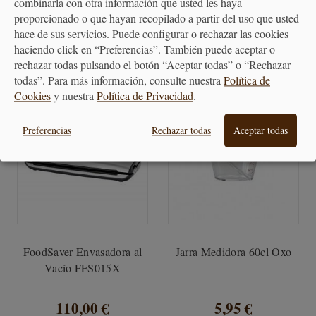
combinarla con otra información que usted les haya
10,65 €
4,50 €
proporcionado o que hayan recopilado a partir del uso que usted
hace de sus servicios. Puede configurar o rechazar las cookies
haciendo click en “Preferencias”. También puede aceptar o
rechazar todas pulsando el botón “Aceptar todas” o “Rechazar
todas”. Para más información, consulte nuestra
Política de
Cookies
y nuestra
Política de Privacidad
.
Preferencias
Rechazar todas
Aceptar todas
FoodSaver Envasadora al
Jarra Medidora 60cl Oxo
Vacío FFS015X
110,00 €
5,95 €