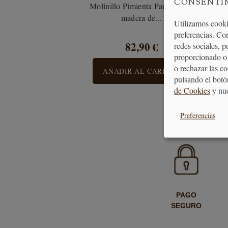
CONSENTI
Molinillo Pimienta París 18 cm
madera de...
Utilizamos cooki
preferencias. Co
82,90 €
redes sociales, 
proporcionado o 
o rechazar las c
AÑADIR AL CARRITO
pulsando el botó
de Cookies
y nu
Preferencias
PAGO
SEGURO