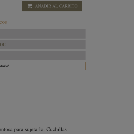
AÑADIR AL CARRITO
seos
40€
ntario!
ntosa para sujetarlo. Cuchillas