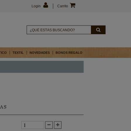
Login
Carrito
TICO
TEXTIL
NOVEDADES
BONOS REGALO
AS