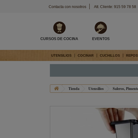
Contacta con nosotros
Att. Cliente: 915 59 78 58
CURSOS DE COCINA
EVENTOS
UTENSILIOS
COCINAR
CUCHILLOS
REPOS
Tienda
Utensilios
Saleros, Pimente