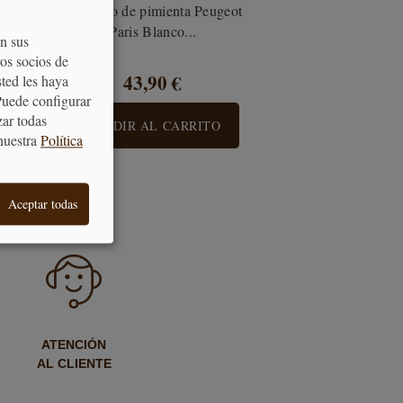
dji
Molinillo de pimienta Peugeot
Paris Blanco...
on sus
os socios de
43,90 €
sted les haya
Puede configurar
zar todas
AÑADIR AL CARRITO
nuestra
Política
Aceptar todas
ATENCIÓN
AL CLIENTE