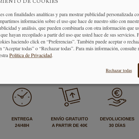
MIENTO DE COOKIES
Salero y Pimentero Ardillas
Molinillo Pimienta Peugeot Fi
Olivo -...
es con finalidades analíticas y para mostrar publicidad personalizada c
mpartimos información sobre el uso que hace de nuestro sitio con nuestr
40,60 €
89,90 €
publicidad y análisis, que pueden combinarla con otra información que u
que hayan recopilado a partir del uso que usted hace de sus servicios. 
ookies haciendo click en “Preferencias”. También puede aceptar o recha
AÑADIR AL CARRITO
AÑADIR AL CARRITO
n “Aceptar todas” o “Rechazar todas”. Para más información, consulte 
estra
Política de Privacidad
.
Rechazar todas
ENTREGA
ENVÍO GRATUITO
DEVOLUCIONES
24/48H
A PARTIR DE 40€
30 DÍAS