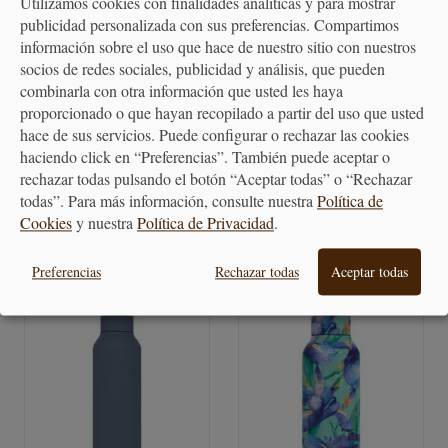
Utilizamos cookies con finalidades analíticas y para mostrar
publicidad personalizada con sus preferencias. Compartimos
información sobre el uso que hace de nuestro sitio con nuestros
socios de redes sociales, publicidad y análisis, que pueden
combinarla con otra información que usted les haya
proporcionado o que hayan recopilado a partir del uso que usted
Botella térmica acero
Botella térmica amarilla amber
hace de sus servicios. Puede configurar o rechazar las cookies
inoxidable Tiny Tulips
yellow
haciendo click en “Preferencias”. También puede aceptar o
rechazar todas pulsando el botón “Aceptar todas” o “Rechazar
20,00 €
20,00 €
todas”. Para más información, consulte nuestra
Política de
Cookies
y nuestra
Política de Privacidad
.
Preferencias
Rechazar todas
Aceptar todas