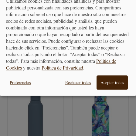
Utilizamos cookies con finalidades analíticas y para mostrar
publicidad personalizada con sus preferencias. Compartimos
información sobre el uso que hace de nuestro sitio con nuestros
socios de redes sociales, publicidad y análisis, que pueden
combinarla con otra información que usted les haya
proporcionado o que hayan recopilado a partir del uso que usted
Botella térmica acero
Botella térmica amarilla amber
hace de sus servicios. Puede configurar o rechazar las cookies
inoxidable Tiny Tulips
yellow
haciendo click en “Preferencias”. También puede aceptar o
rechazar todas pulsando el botón “Aceptar todas” o “Rechazar
20,00 €
20,00 €
todas”. Para más información, consulte nuestra
Política de
Cookies
y nuestra
Política de Privacidad
.
Preferencias
Rechazar todas
Aceptar todas