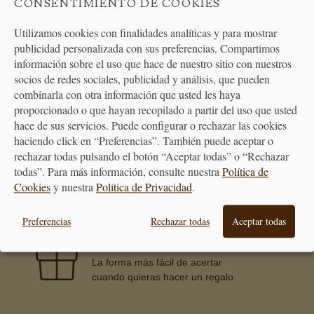
CONSENTIMIENTO DE COOKIES
Utilizamos cookies con finalidades analíticas y para mostrar
publicidad personalizada con sus preferencias. Compartimos
ATENCIÓN
información sobre el uso que hace de nuestro sitio con nuestros
AL CLIENTE
socios de redes sociales, publicidad y análisis, que pueden
combinarla con otra información que usted les haya
proporcionado o que hayan recopilado a partir del uso que usted
hace de sus servicios. Puede configurar o rechazar las cookies
haciendo click en “Preferencias”. También puede aceptar o
rechazar todas pulsando el botón “Aceptar todas” o “Rechazar
PREMIAMOS TUS COMPRAS
Consigue puntos en tus compras
todas”. Para más información, consulte nuestra
Política de
que se transformarán en vales
Cookies
y nuestra
Política de Privacidad
.
descuento
Preferencias
Rechazar todas
Aceptar todas
BONO REGALO
La forma más fácil de acertar
cuando quieras hacer un regalo