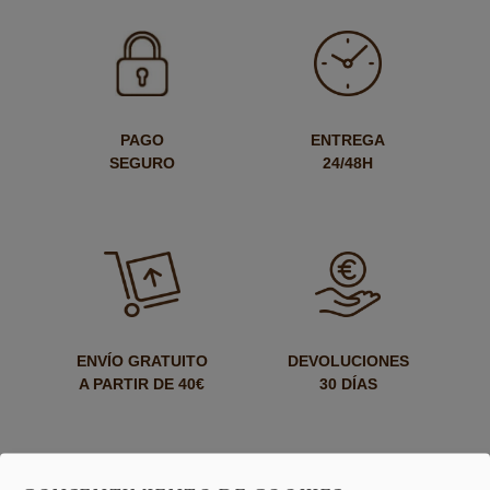
PAGO
ENTREGA
SEGURO
24/48H
ENVÍO GRATUITO
DEVOLUCIONES
A PARTIR DE 40€
30 DÍAS