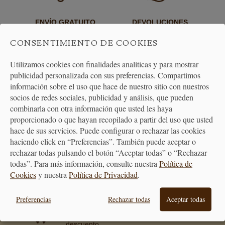
ENVÍO GRATUITO
DEVOLUCIONES
A PARTIR DE 40€
30 DÍAS
CONSENTIMIENTO DE COOKIES
Utilizamos cookies con finalidades analíticas y para mostrar
publicidad personalizada con sus preferencias. Compartimos
información sobre el uso que hace de nuestro sitio con nuestros
socios de redes sociales, publicidad y análisis, que pueden
combinarla con otra información que usted les haya
proporcionado o que hayan recopilado a partir del uso que usted
ATENCIÓN
hace de sus servicios. Puede configurar o rechazar las cookies
AL CLIENTE
haciendo click en “Preferencias”. También puede aceptar o
rechazar todas pulsando el botón “Aceptar todas” o “Rechazar
todas”. Para más información, consulte nuestra
Política de
Cookies
y nuestra
Política de Privacidad
.
PREMIAMOS TUS COMPRAS
Preferencias
Rechazar todas
Aceptar todas
Consigue puntos en tus compras
que se transformarán en vales
descuento