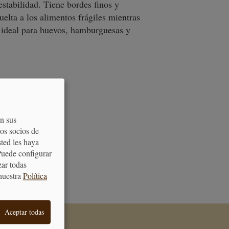
estabilidad. Tiene bordes finos y
uelta a los alimentos frágiles mientras
s ideal para huevos, hamburguesas y
on sus
os socios de
sted les haya
Puede configurar
ATENCIÓN
zar todas
AL CLIENTE
nuestra
Política
Aceptar todas