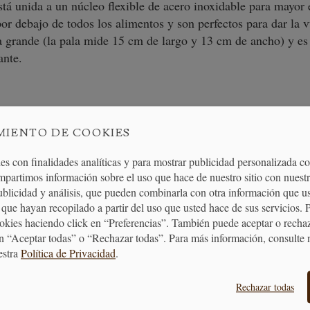
está unida a un núcleo flexible de acero inoxidable para mayor 
por debajo de todos los alimentos y son perfectos para dar la v
la grande (la pala mide 15 cm de largo y 13 cm de ancho) y e
nte.
MIENTO DE COOKIES
es con finalidades analíticas y para mostrar publicidad personalizada c
mpartimos información sobre el uso que hace de nuestro sitio con nuestr
publicidad y análisis, que pueden combinarla con otra información que u
que hayan recopilado a partir del uso que usted hace de sus servicios. 
ENTREGA
ENVÍO GRATUITO
DEVOLUCIONES
ookies haciendo click en “Preferencias”. También puede aceptar o recha
24/48H
A PARTIR DE 40€
30 DÍAS
n “Aceptar todas” o “Rechazar todas”. Para más información, consulte 
estra
Política de Privacidad
.
Rechazar todas