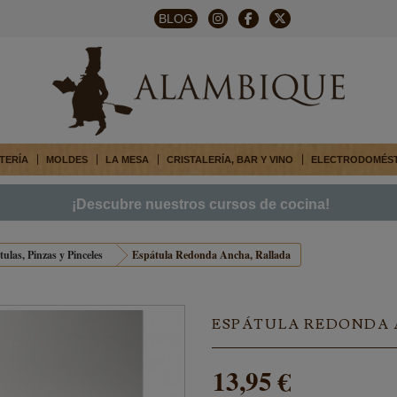
BLOG
TERÍA
MOLDES
LA MESA
CRISTALERÍA, BAR Y VINO
ELECTRODOMÉS
¡Descubre nuestros cursos de cocina!
ulas, Pinzas y Pinceles
Espátula Redonda Ancha, Rallada
ESPÁTULA REDONDA 
13,95 €