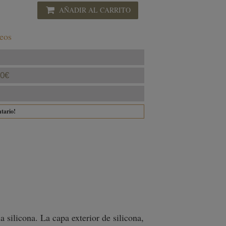
AÑADIR AL CARRITO
seos
40€
ntario!
a silicona. La capa exterior de silicona,