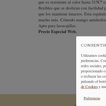
que es resistente al calor hasta 315Cº 
flexibles que se deslizan con facilidad 
que los mantiene intactos. Esta espátu
mucho más. Cómodo mango antidesliza
Apto para lavavajillas.
Precio Especial Web.
CONSENTI
Utilizamos cooki
preferencias. Co
redes sociales, 
proporcionado o 
PAGO
o rechazar las c
SEGURO
pulsando el botó
de Cookies
y nu
Preferencias