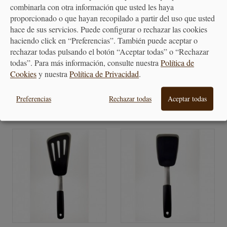
combinarla con otra información que usted les haya
proporcionado o que hayan recopilado a partir del uso que usted
hace de sus servicios. Puede configurar o rechazar las cookies
Espátula Redonda Ancha,
Espátula Grande de Silicona y
haciendo click en “Preferencias”. También puede aceptar o
Rallada
Acero
rechazar todas pulsando el botón “Aceptar todas” o “Rechazar
todas”. Para más información, consulte nuestra
Política de
13,95 €
12,95 €
Cookies
y nuestra
Política de Privacidad
.
Preferencias
Rechazar todas
Aceptar todas