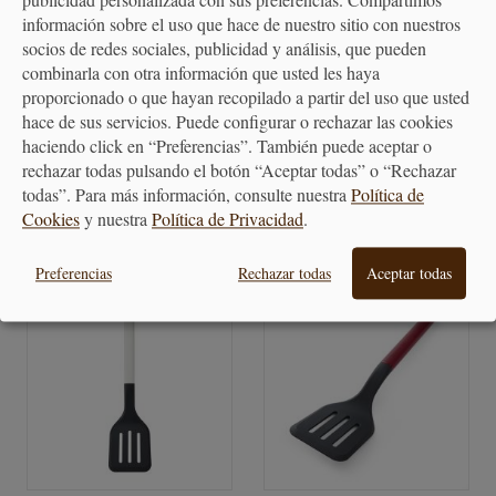
publicidad personalizada con sus preferencias. Compartimos
información sobre el uso que hace de nuestro sitio con nuestros
socios de redes sociales, publicidad y análisis, que pueden
combinarla con otra información que usted les haya
Cucharón para servir acero
Cucharón Swanky Varios
proporcionado o que hayan recopilado a partir del uso que usted
inoxidable -...
Colores
hace de sus servicios. Puede configurar o rechazar las cookies
haciendo click en “Preferencias”. También puede aceptar o
31,00 €
16,50 €
rechazar todas pulsando el botón “Aceptar todas” o “Rechazar
todas”. Para más información, consulte nuestra
Política de
Cookies
y nuestra
Política de Privacidad
.
Preferencias
Rechazar todas
Aceptar todas