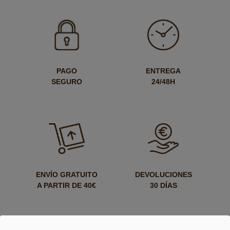
PAGO
ENTREGA
SEGURO
24/48H
ENVÍO GRATUITO
DEVOLUCIONES
A PARTIR DE 40€
30 DÍAS