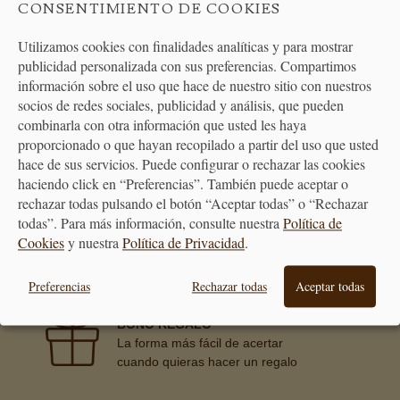
CONSENTIMIENTO DE COOKIES
Utilizamos cookies con finalidades analíticas y para mostrar
publicidad personalizada con sus preferencias. Compartimos
información sobre el uso que hace de nuestro sitio con nuestros
ATENCIÓN
AL CLIENTE
socios de redes sociales, publicidad y análisis, que pueden
combinarla con otra información que usted les haya
proporcionado o que hayan recopilado a partir del uso que usted
hace de sus servicios. Puede configurar o rechazar las cookies
haciendo click en “Preferencias”. También puede aceptar o
rechazar todas pulsando el botón “Aceptar todas” o “Rechazar
PREMIAMOS TUS COMPRAS
todas”. Para más información, consulte nuestra
Política de
Consigue puntos en tus compras
Cookies
y nuestra
Política de Privacidad
.
que se transformarán en vales
descuento
Preferencias
Rechazar todas
Aceptar todas
BONO REGALO
La forma más fácil de acertar
cuando quieras hacer un regalo