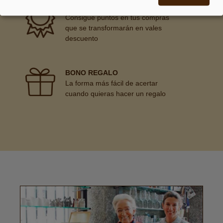
PREMIAMOS TUS COMPRAS
Consigue puntos en tus compras
que se transformarán en vales
descuento
BONO REGALO
La forma más fácil de acertar
cuando quieras hacer un regalo