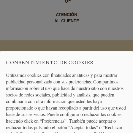
ATENCIÓN
AL CLIENTE
PREMIAMOS TUS COMPRAS
Consigue puntos en tus compras
CONSENTIMIENTO DE COOKIES
que se transformarán en vales
descuento
Utilizamos cookies con finalidades analíticas y para mostrar
publicidad personalizada con sus preferencias. Compartimos
información sobre el uso que hace de nuestro sitio con nuestros
socios de redes sociales, publicidad y análisis, que pueden
BONO REGALO
combinarla con otra información que usted les haya
La forma más fácil de acertar
cuando quieras hacer un regalo
proporcionado o que hayan recopilado a partir del uso que usted
hace de sus servicios. Puede configurar o rechazar las cookies
haciendo click en “Preferencias”. También puede aceptar o
rechazar todas pulsando el botón “Aceptar todas” o “Rechazar