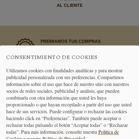
AL CLIENTE
PREMIAMOS TUS COMPRAS
Consigue puntos en tus compras
que se transformarán en vales
CONSENTIMIENTO DE COOKIES
descuento
Utilizamos cookies con finalidades analíticas y para mostrar
publicidad personalizada con sus preferencias. Compartimos
BONO REGALO
información sobre el uso que hace de nuestro sitio con nuestros
La forma más fácil de acertar
socios de redes sociales, publicidad y análisis, que pueden
cuando quieras hacer un regalo
combinarla con otra información que usted les haya
proporcionado o que hayan recopilado a partir del uso que usted
hace de sus servicios. Puede configurar o rechazar las cookies
haciendo click en “Preferencias”. También puede aceptar o
rechazar todas pulsando el botón “Aceptar todas” o “Rechazar
todas”. Para más información, consulte nuestra
Política de
Cookies
y nuestra
Política de Privacidad
.