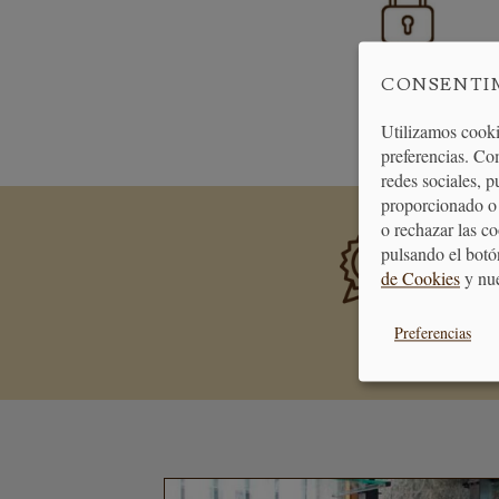
CONSENTI
PAGO
SEGURO
Utilizamos cooki
preferencias. Co
redes sociales, 
proporcionado o 
o rechazar las c
PREMIA
pulsando el botó
Consigue 
de Cookies
y nu
se transf
Preferencias