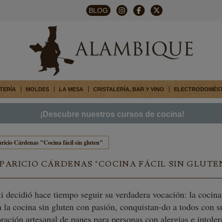
BLOG
TERÍA
MOLDES
LA MESA
CRISTALERÍA, BAR Y VINO
ELECTRODOMÉS
¡Descubre nuestros cursos de cocina!
icio Cárdenas "Cocina fácil sin gluten"
PARICIO CÁRDENAS "COCINA FÁCIL SIN GLUTE
 decidió hace tiempo seguir su verdadera vocación: la cocina.
 a la cocina sin gluten con pasión, conquistan-do a todos con s
ración artesanal de panes para personas con alergias e intoler