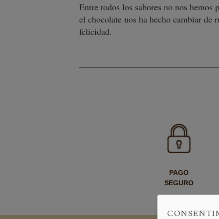
Entre todos los sabores no nos hemos po
el chocolate nos ha hecho cambiar de 
felicidad.
PAGO
SEGURO
CONSENTI