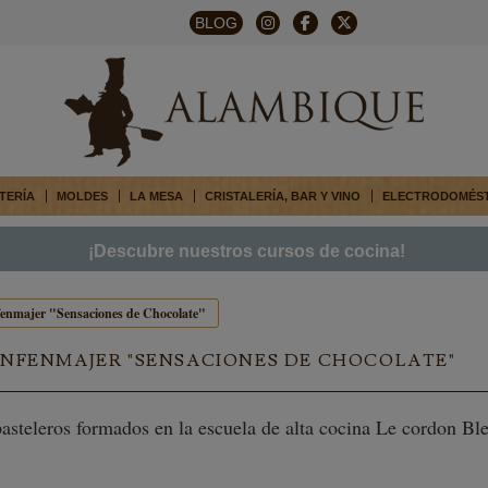
BLOG
TERÍA
MOLDES
LA MESA
CRISTALERÍA, BAR Y VINO
ELECTRODOMÉS
¡Descubre nuestros cursos de cocina!
fenmajer "Sensaciones de Chocolate"
ONFENMAJER "SENSACIONES DE CHOCOLATE"
asteleros formados en la escuela de alta cocina Le cordon B