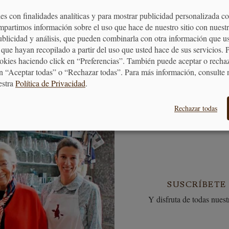
es con finalidades analíticas y para mostrar publicidad personalizada c
MOS TUS COMPRAS
BONO REGALO
mpartimos información sobre el uso que hace de nuestro sitio con nuestr
puntos en tus compras que
La forma más fácil 
publicidad y análisis, que pueden combinarla con otra información que u
ormarán en vales descuento
quieras hacer un re
que hayan recopilado a partir del uso que usted hace de sus servicios. 
ookies haciendo click en “Preferencias”. También puede aceptar o recha
n “Aceptar todas” o “Rechazar todas”. Para más información, consulte 
estra
Política de Privacidad
.
Rechazar todas
SUSCRÍBETE
Y disfruta de todas nuestr