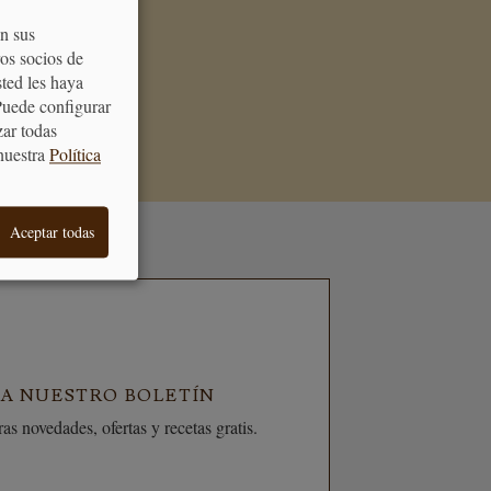
on sus
os socios de
de acertar cuando
sted les haya
galo
Puede configurar
zar todas
nuestra
Política
Aceptar todas
 A NUESTRO BOLETÍN
as novedades, ofertas y recetas gratis.