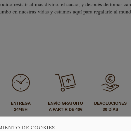
dido resistir al más divino, el cacao, y después de tomar cam
rumbo en nuestras vidas y estamos aquí para regalarle al mu
ENTREGA
ENVÍO GRATUITO
DEVOLUCIONES
24/48H
A PARTIR DE 40€
30 DÍAS
MIENTO DE COOKIES