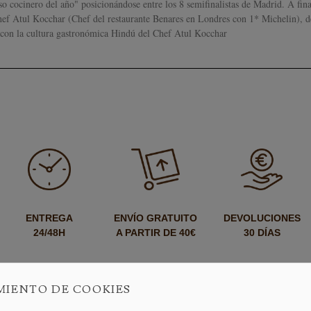
o cocinero del año" posicionándose entre los 8 semifinalistas de Madrid. A fina
hef Atul Kocchar (Chef del restaurante Benares en Londres con 1* Michelin), 
con la cultura gastronómica Hindú del Chef Atul Kocchar
ENTREGA
ENVÍO GRATUITO
DEVOLUCIONES
24/48H
A PARTIR DE 40€
30 DÍAS
MIENTO DE COOKIES