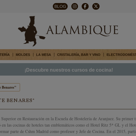
BLOG
TERÍA
MOLDES
LA MESA
CRISTALERÍA, BAR Y VINO
ELECTRODOMÉS
¡Descubre nuestros cursos de cocina!
e Benares"
TE BENARES"
Superior en Restauración en la Escuela de Hostelería de Aranjuez. Su primer t
en las cocinas de hoteles tan emblemáticos como el Hotel Ritz 5* GL y el Hote
formar parte de Cshm Madrid como profesor y Jefe de Cocina. En el 2015, parti