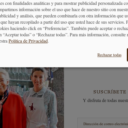
MOS TUS COMPRAS
BONO REGALO
es con finalidades analíticas y para mostrar publicidad personalizada c
puntos en tus compras que
La forma más fácil 
mpartimos información sobre el uso que hace de nuestro sitio con nuestr
ormarán en vales descuento
quieras hacer un re
publicidad y análisis, que pueden combinarla con otra información que u
que hayan recopilado a partir del uso que usted hace de sus servicios. 
ookies haciendo click en “Preferencias”. También puede aceptar o recha
n “Aceptar todas” o “Rechazar todas”. Para más información, consulte 
estra
Política de Privacidad
.
Rechazar todas
SUSCRÍBETE
Y disfruta de todas nuestr