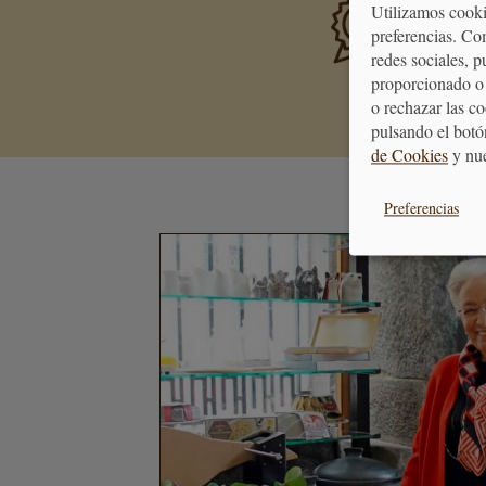
PREMIA
Utilizamos cooki
Consigue 
preferencias. Co
se transf
redes sociales, 
proporcionado o 
o rechazar las c
pulsando el botó
de Cookies
y nu
Preferencias