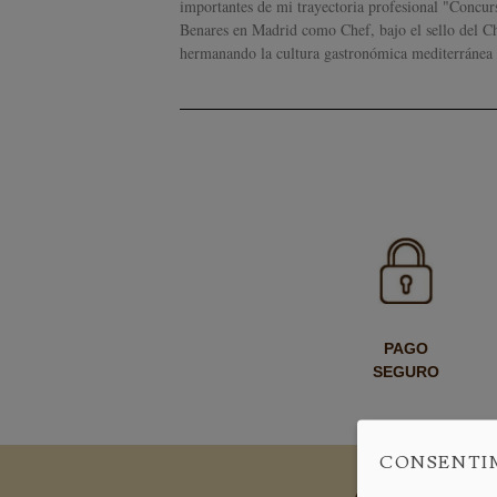
importantes de mi trayectoria profesional "Concurs
Benares en Madrid como Chef, bajo el sello del C
hermanando la cultura gastronómica mediterránea 
PAGO
SEGURO
CONSENTI