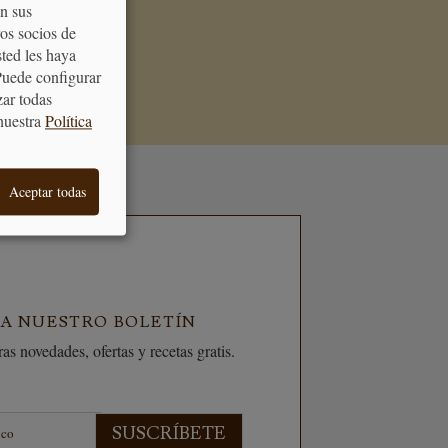
on sus
de acertar cuando
os socios de
galo
sted les haya
Puede configurar
zar todas
nuestra
Política
Aceptar todas
 A NUESTRO BOLETÍN
as novedades, ofertas y recetas gratis.
SUSCRÍBETE