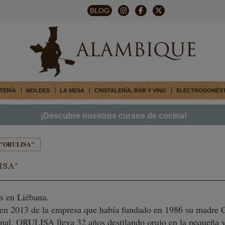
BLOG
TERÍA
MOLDES
LA MESA
CRISTALERÍA, BAR Y VINO
ELECTRODOMÉS
¡Descubre nuestros cursos de cocina!
 "ORULISA"
ISA"
s en Liébana.
 en 2013 de la empresa que había fundado en 1986 su madre 
sanal, ORULISA lleva 32 años destilando orujo en la pequeña