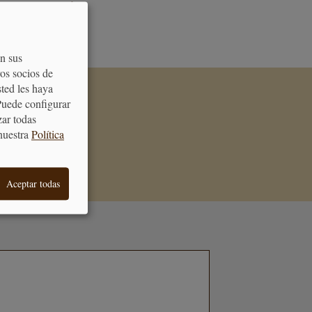
ATENCIÓN
AL CLIENTE
on sus
os socios de
sted les haya
Puede configurar
de acertar cuando
zar todas
galo
nuestra
Política
Aceptar todas