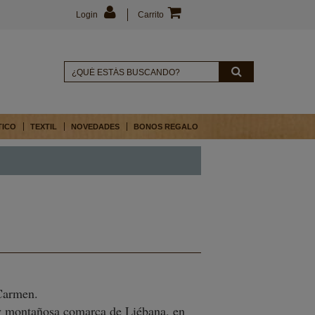
Login
Carrito
TICO
TEXTIL
NOVEDADES
BONOS REGALO
Carmen.
 y montañosa comarca de Liébana, en