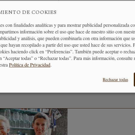
ENTREGA
ENVÍO GRATUITO
DEVOLUCIONES
24/48H
A PARTIR DE 40€
30 DÍAS
MIENTO DE COOKIES
es con finalidades analíticas y para mostrar publicidad personalizada c
mpartimos información sobre el uso que hace de nuestro sitio con nuestr
publicidad y análisis, que pueden combinarla con otra información que u
que hayan recopilado a partir del uso que usted hace de sus servicios. 
MOS TUS COMPRAS
BONO REGALO
puntos en tus compras que
La forma más fácil 
ookies haciendo click en “Preferencias”. También puede aceptar o recha
ormarán en vales descuento
quieras hacer un re
n “Aceptar todas” o “Rechazar todas”. Para más información, consulte 
estra
Política de Privacidad
.
Rechazar todas