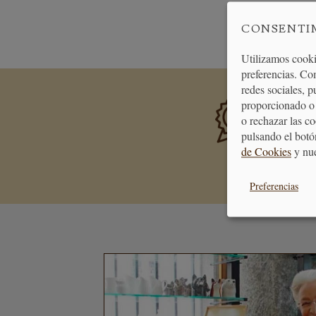
PAGO
SEGURO
CONSENTI
Utilizamos cooki
preferencias. Co
redes sociales, 
proporcionado o 
PREMIA
Consigue 
o rechazar las c
se transf
pulsando el botó
de Cookies
y nu
Preferencias