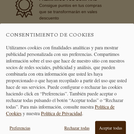
Consigue puntos en tus compras
que se transformarán en vales
descuento
CONSENTIMIENTO DE COOKIES
BONO REGALO
La forma más fácil de acertar
Utilizamos cookies con finalidades analíticas y para mostrar
cuando quieras hacer un regalo
publicidad personalizada con sus preferencias. Compartimos
información sobre el uso que hace de nuestro sitio con nuestros
socios de redes sociales, publicidad y análisis, que pueden
combinarla con otra información que usted les haya
proporcionado o que hayan recopilado a partir del uso que usted
hace de sus servicios. Puede configurar o rechazar las cookies
haciendo click en “Preferencias”. También puede aceptar o
rechazar todas pulsando el botón “Aceptar todas” o “Rechazar
todas”. Para más información, consulte nuestra
Política de
Cookies
y nuestra
Política de Privacidad
.
Preferencias
Rechazar todas
Aceptar todas