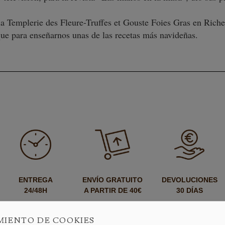
la Templerie des Fleure-Truffes et Gouste Foies Gras en Riches
ue para enseñarnos unas de las recetas más navideñas.
ENTREGA
ENVÍO GRATUITO
DEVOLUCIONES
24/48H
A PARTIR DE 40€
30 DÍAS
MIENTO DE COOKIES