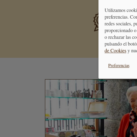
Utilizamos cooki
PREMIA
preferencias. Co
Consigue 
redes sociales, 
se transf
proporcionado o 
o rechazar las c
pulsando el botó
de Cookies
y nu
Preferencias