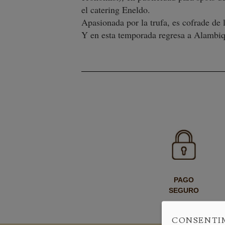
el catering Eneldo.
Apasionada por la trufa, es cofrade de 
Y en esta temporada regresa a Alambiq
PAGO
SEGURO
CONSENTI