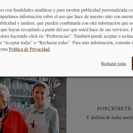
es con finalidades analíticas y para mostrar publicidad personalizada c
MOS TUS COMPRAS
BONO REGALO
mpartimos información sobre el uso que hace de nuestro sitio con nuestr
puntos en tus compras que
La forma más fácil 
publicidad y análisis, que pueden combinarla con otra información que u
ormarán en vales descuento
quieras hacer un re
que hayan recopilado a partir del uso que usted hace de sus servicios. 
ookies haciendo click en “Preferencias”. También puede aceptar o recha
n “Aceptar todas” o “Rechazar todas”. Para más información, consulte 
estra
Política de Privacidad
.
Rechazar todas
SUSCRÍBETE
Y disfruta de todas nuestr