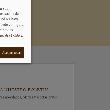
on sus
os socios de
de acertar cuando
sted les haya
galo
Puede configurar
zar todas
nuestra
Política
Aceptar todas
 A NUESTRO BOLETÍN
as novedades, ofertas y recetas gratis.