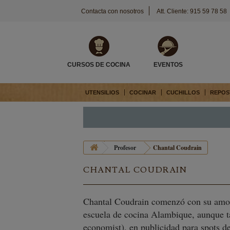
Contacta con nosotros
Att. Cliente: 915 59 78 58
CURSOS DE COCINA
EVENTOS
UTENSILIOS
COCINAR
CUCHILLOS
REPOS
Profesor
Chantal Coudrain
CHANTAL COUDRAIN
Chantal Coudrain comenzó con su amor a
escuela de cocina Alambique, aunque t
economist), en publicidad para spots de