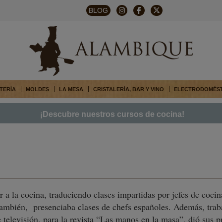
BLOG
TERÍA
MOLDES
LA MESA
CRISTALERÍA, BAR Y VINO
ELECTRODOMÉS
¡Descubre nuestros cursos de cocina!
 la cocina, traduciendo clases impartidas por jefes de cocin
ambién, presenciaba clases de chefs españoles. Además, trab
 televisión, para la revista “Las manos en la masa”, dió sus p