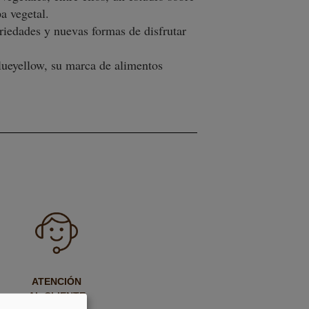
a vegetal.
riedades y nuevas formas de disfrutar
blueyellow, su marca de alimentos
ATENCIÓN
AL CLIENTE