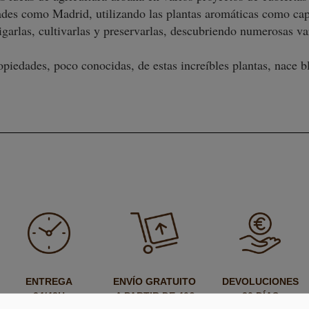
ades como Madrid, utilizando las plantas aromáticas como cap
garlas, cultivarlas y preservarlas, descubriendo numerosas va
opiedades, poco conocidas, de estas increíbles plantas, nace 
ENTREGA
ENVÍO GRATUITO
DEVOLUCIONES
24/48H
A PARTIR DE 40€
30 DÍAS