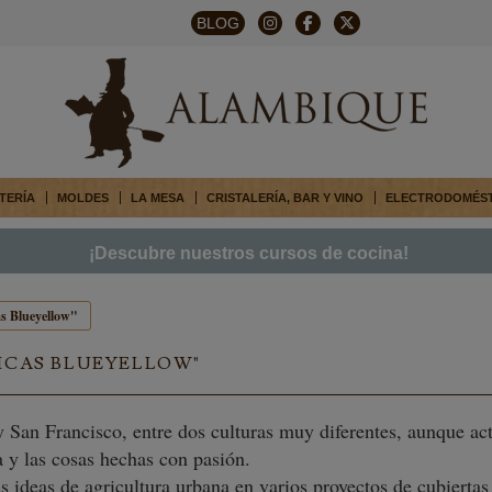
BLOG
TERÍA
MOLDES
LA MESA
CRISTALERÍA, BAR Y VINO
ELECTRODOMÉS
¡Descubre nuestros cursos de cocina!
s Blueyellow"
ICAS BLUEYELLOW"
y San Francisco, entre dos culturas muy diferentes, aunque a
 y las cosas hechas con pasión.
 ideas de agricultura urbana en varios proyectos de cubiertas 