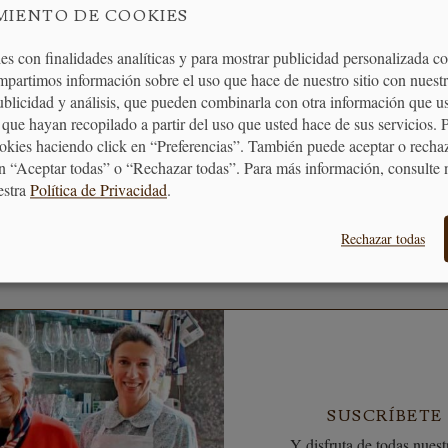
MIENTO DE COOKIES
es con finalidades analíticas y para mostrar publicidad personalizada c
mpartimos información sobre el uso que hace de nuestro sitio con nuestr
MOS TUS COMPRAS
BONO REGALO
publicidad y análisis, que pueden combinarla con otra información que u
puntos en tus compras que
La forma más fácil 
que hayan recopilado a partir del uso que usted hace de sus servicios. 
ormarán en vales descuento
quieras hacer un re
ookies haciendo click en “Preferencias”. También puede aceptar o recha
n “Aceptar todas” o “Rechazar todas”. Para más información, consulte 
estra
Política de Privacidad
.
Rechazar todas
SUSCRÍBETE
Y disfruta de todas nuestr