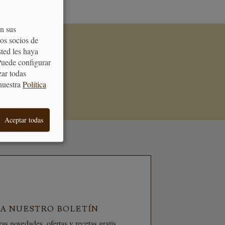
on sus
os socios de
sted les haya
de acertar cuando
Puede configurar
galo
zar todas
nuestra
Política
Aceptar todas
 A NUESTRO BOLETÍN
as novedades, ofertas y recetas gratis.