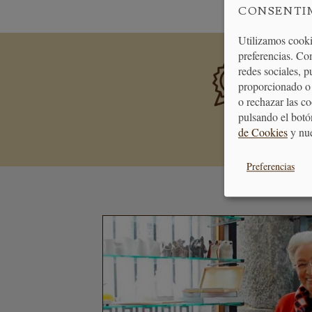
CONSENTI
Utilizamos cooki
preferencias. Co
PREMIA
redes sociales, 
Consigue 
proporcionado o 
se transf
o rechazar las c
pulsando el botó
de Cookies
y nu
Preferencias