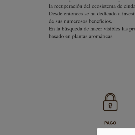
la recuperación del ecosistema de ciud
Desde entonces se ha dedicado a investi
de sus numerosos beneficios.
En la búsqueda de hacer visibles las pr
basado en plantas aromáticas
PAGO
SEGURO