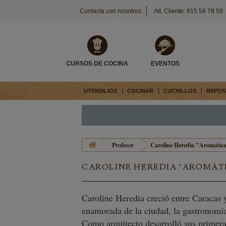
Contacta con nosotros
Att. Cliente: 915 59 78 58
CURSOS DE COCINA
EVENTOS
UTENSILIOS
COCINAR
CUCHILLOS
REPOS
Profesor
Caroline Heredia "Aromática
CAROLINE HEREDIA "AROMÁT
Caroline Heredia creció entre Caracas 
enamorada de la ciudad, la gastronomía
Como arquitecto desarrolló sus primeras