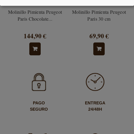
Molinillo Pimienta Peugeot
Molinillo Pimienta Peugeot
Paris Chocolate...
Paris 30 cm
144,90 €
69,90 €
PAGO
ENTREGA
SEGURO
24/48H