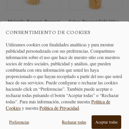
Molinillo Pimienta Peugeot
Salero Peugeot Fidji Olivo -
Fidji Olivo -...
20 cm
CONSENTIMIENTO DE COOKIES
89,90 €
71,50 €
Utilizamos cookies con finalidades analíticas y para mostrar
publicidad personalizada con sus preferencias. Compartimos
información sobre el uso que hace de nuestro sitio con nuestros
socios de redes sociales, publicidad y análisis, que pueden
combinarla con otra información que usted les haya
proporcionado o que hayan recopilado a partir del uso que usted
hace de sus servicios. Puede configurar o rechazar las cookies
haciendo click en “Preferencias”. También puede aceptar o
rechazar todas pulsando el botón “Aceptar todas” o “Rechazar
todas”. Para más información, consulte nuestra
Política de
Cookies
y nuestra
Política de Privacidad
.
Preferencias
Rechazar todas
Aceptar todas