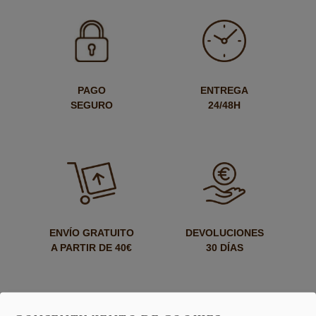
PAGO
ENTREGA
SEGURO
24/48H
ENVÍO GRATUITO
DEVOLUCIONES
A PARTIR DE 40€
30 DÍAS