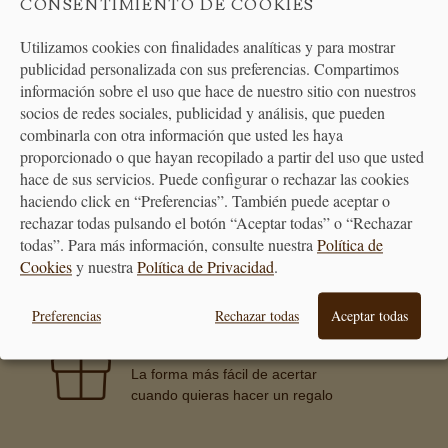
CONSENTIMIENTO DE COOKIES
Utilizamos cookies con finalidades analíticas y para mostrar
publicidad personalizada con sus preferencias. Compartimos
ATENCIÓN
información sobre el uso que hace de nuestro sitio con nuestros
AL CLIENTE
socios de redes sociales, publicidad y análisis, que pueden
combinarla con otra información que usted les haya
proporcionado o que hayan recopilado a partir del uso que usted
hace de sus servicios. Puede configurar o rechazar las cookies
haciendo click en “Preferencias”. También puede aceptar o
rechazar todas pulsando el botón “Aceptar todas” o “Rechazar
PREMIAMOS TUS COMPRAS
Consigue puntos en tus compras
todas”. Para más información, consulte nuestra
Política de
que se transformarán en vales
Cookies
y nuestra
Política de Privacidad
.
descuento
Preferencias
Rechazar todas
Aceptar todas
BONO REGALO
La forma más fácil de acertar
cuando quieras hacer un regalo