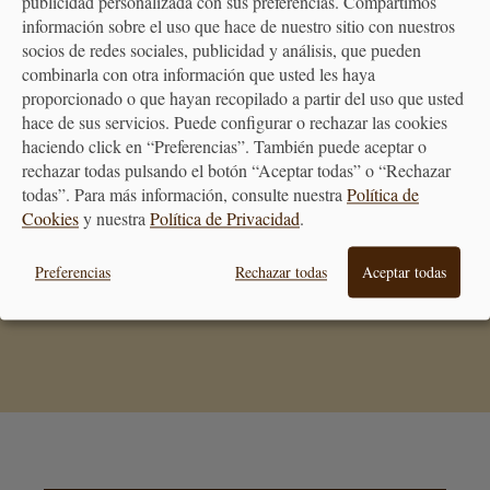
publicidad personalizada con sus preferencias. Compartimos
información sobre el uso que hace de nuestro sitio con nuestros
socios de redes sociales, publicidad y análisis, que pueden
combinarla con otra información que usted les haya
proporcionado o que hayan recopilado a partir del uso que usted
PREMIAMOS TUS COMPRAS
Consigue puntos en tus compras
hace de sus servicios. Puede configurar o rechazar las cookies
que se transformarán en vales
haciendo click en “Preferencias”. También puede aceptar o
descuento
rechazar todas pulsando el botón “Aceptar todas” o “Rechazar
todas”. Para más información, consulte nuestra
Política de
Cookies
y nuestra
Política de Privacidad
.
BONO REGALO
La forma más fácil de acertar
Preferencias
Rechazar todas
Aceptar todas
cuando quieras hacer un regalo