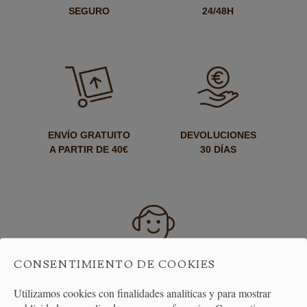
SEGURO
24/48H
ENVÍO GRATUITO
DEVOLUCIONES
A PARTIR DE 40€
30 DÍAS
CONSENTIMIENTO DE COOKIES
ATENCIÓN
AL CLIENTE
Utilizamos cookies con finalidades analíticas y para mostrar