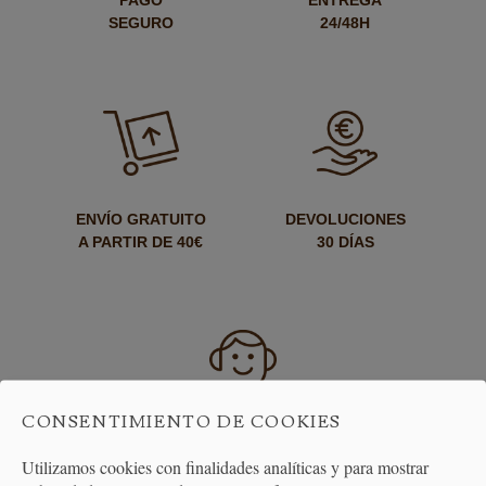
PAGO
ENTREGA
SEGURO
24/48H
ENVÍO GRATUITO
DEVOLUCIONES
A PARTIR DE 40€
30 DÍAS
CONSENTIMIENTO DE COOKIES
ATENCIÓN
AL CLIENTE
Utilizamos cookies con finalidades analíticas y para mostrar