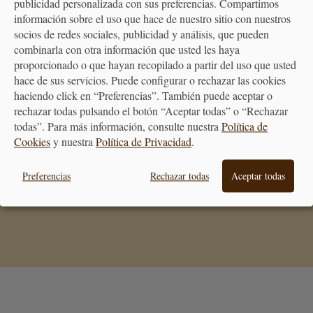
publicidad personalizada con sus preferencias. Compartimos
información sobre el uso que hace de nuestro sitio con nuestros
socios de redes sociales, publicidad y análisis, que pueden
combinarla con otra información que usted les haya
proporcionado o que hayan recopilado a partir del uso que usted
PREMIAMOS TUS COMPRAS
hace de sus servicios. Puede configurar o rechazar las cookies
Consigue puntos en tus compras
haciendo click en “Preferencias”. También puede aceptar o
que se transformarán en vales
descuento
rechazar todas pulsando el botón “Aceptar todas” o “Rechazar
todas”. Para más información, consulte nuestra
Política de
Cookies
y nuestra
Política de Privacidad
.
BONO REGALO
La forma más fácil de acertar
Preferencias
Rechazar todas
Aceptar todas
cuando quieras hacer un regalo