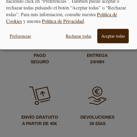
haciendo click en “Preferencias”. También puede aceptar o
rechazar todas pulsando el botón “Aceptar todas” o “Rechazar
todas”. Para más información, consulte nuestra
Política de
Cookies
y nuestra
Política de Privacidad
.
Preferencias
Rechazar todas
Aceptar todas
PAGO
ENTREGA
SEGURO
24/48H
ENVÍO GRATUITO
DEVOLUCIONES
A PARTIR DE 40€
30 DÍAS