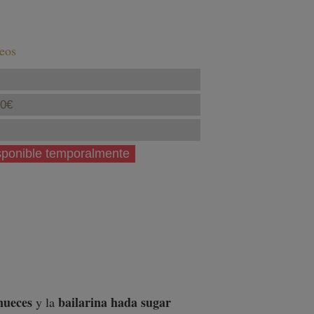
seos
40€
isponible temporalmente
nueces
bailarina
hada sugar
y la