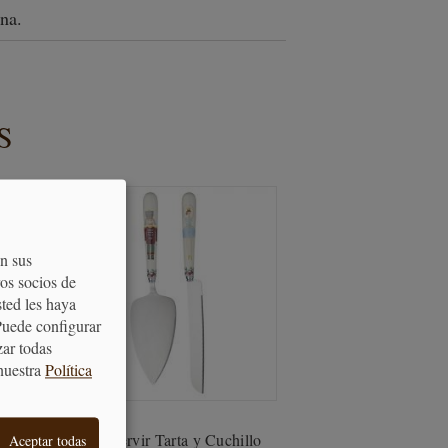
na.
S
on sus
os socios de
sted les haya
Puede configurar
zar todas
nuestra
Política
Pala Servir Tarta y Cuchillo
Aceptar todas