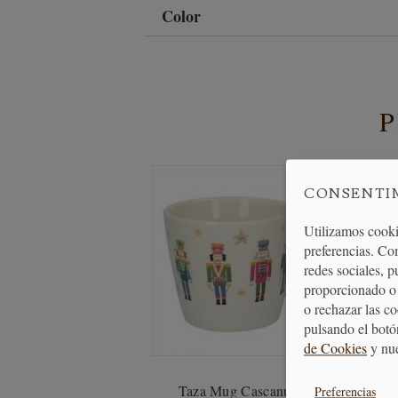
Color
CONSENTI
Utilizamos cooki
preferencias. Co
redes sociales, 
proporcionado o 
o rechazar las c
pulsando el botó
de Cookies
y nu
Taza Mug Cascanueces
Taz
Preferencias