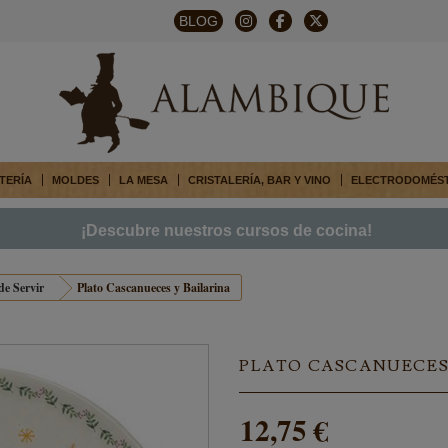
BLOG
TERÍA
MOLDES
LA MESA
CRISTALERÍA, BAR Y VINO
ELECTRODOMÉS
¡Descubre nuestros cursos de cocina!
de Servir
Plato Cascanueces y Bailarina
PLATO CASCANUECES 
12,75 €