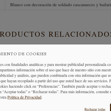
Blanco con decoración de soldado cascanueces y bailari
PRODUCTOS RELACIONADO
MIENTO DE COOKIES
es con finalidades analíticas y para mostrar publicidad personalizada c
mpartimos información sobre el uso que hace de nuestro sitio con nuestr
publicidad y análisis, que pueden combinarla con otra información que u
que hayan recopilado a partir del uso que usted hace de sus servicios. 
ookies haciendo click en “Preferencias”. También puede aceptar o recha
n “Aceptar todas” o “Rechazar todas”. Para más información, consulte 
estra
Política de Privacidad
.
a Mug Cascanueces y Bailarina
Pie de Tarta Cascanueces
Rechazar todas