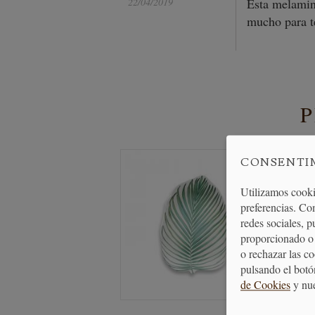
22/04/2019
Esta melamin
mucho para t
CONSENTI
Utilizamos cooki
preferencias. Co
redes sociales, 
proporcionado o 
o rechazar las c
pulsando el botó
de Cookies
y nu