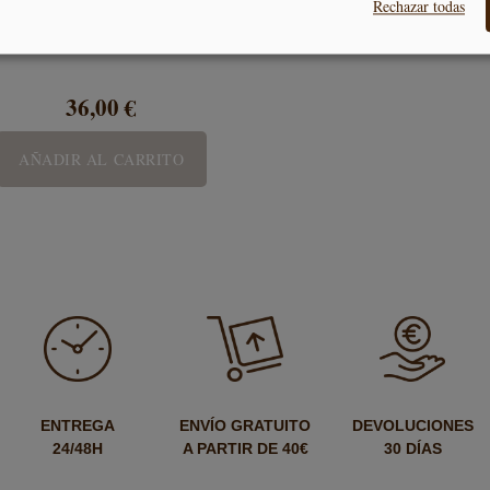
Rechazar todas
nsaladera Melamina Tropical
36,00 €
AÑADIR AL CARRITO
ENTREGA
ENVÍO GRATUITO
DEVOLUCIONES
24/48H
A PARTIR DE 40€
30 DÍAS