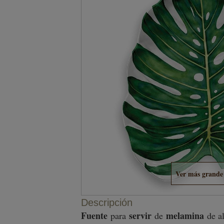
Ver más grande
Descripción
Fuente
servir
melamina
para
de
de al