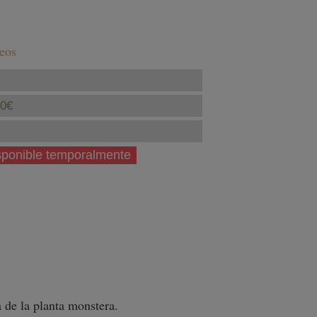
seos
40€
isponible temporalmente
a de la planta monstera.