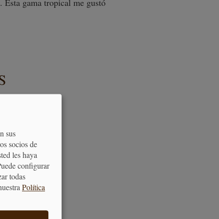
. Esta gama tropical me gustó
S
on sus
os socios de
sted les haya
Puede configurar
zar todas
nuestra
Política