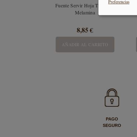
Preferencias
Fuente Servir Hoja Tropical -
E
Melamina
8,85 €
AÑADIR AL CARRITO
PAGO
SEGURO