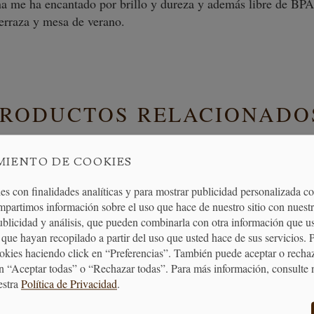
a me ha encantado por brillo y dureza y además libre de BPA
erraza y mesa de verano.
PRODUCTOS RELACIONADO
MIENTO DE COOKIES
es con finalidades analíticas y para mostrar publicidad personalizada c
mpartimos información sobre el uso que hace de nuestro sitio con nuestr
publicidad y análisis, que pueden combinarla con otra información que u
que hayan recopilado a partir del uso que usted hace de sus servicios. 
ookies haciendo click en “Preferencias”. También puede aceptar o recha
n “Aceptar todas” o “Rechazar todas”. Para más información, consulte 
estra
Política de Privacidad
.