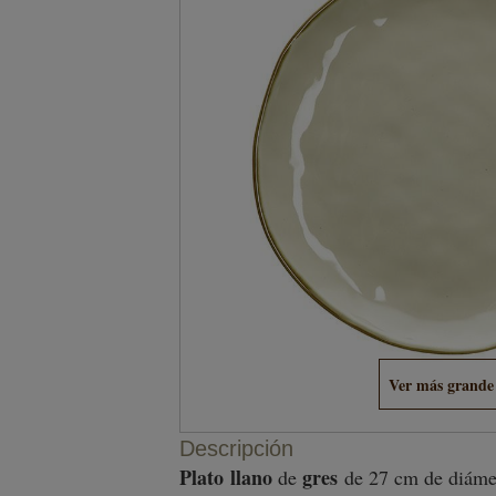
Ver más grande
Descripción
Plato
llano
gres
de
de 27 cm de diámet