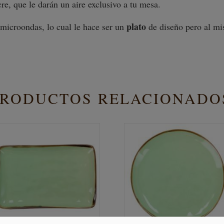
cre, que le darán un aire exclusivo a tu mesa.
plato
y microondas, lo cual le hace ser un
de diseño pero al m
PRODUCTOS RELACIONADO