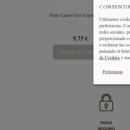
CONSENTI
Plato Llano Gres Crema - 20 cm
F
Utilizamos cooki
preferencias. Co
redes sociales, 
9,75 €
proporcionado o 
o rechazar las c
pulsando el botó
AÑADIR AL CARRITO
de Cookies
y nu
Preferencias
PAGO
SEGURO