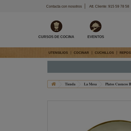
Contacta con nosotros
Att. Cliente: 915 59 78 58
CURSOS DE COCINA
EVENTOS
UTENSILIOS
COCINAR
CUCHILLOS
REPOS
Tienda
La Mesa
Platos Cuencos B