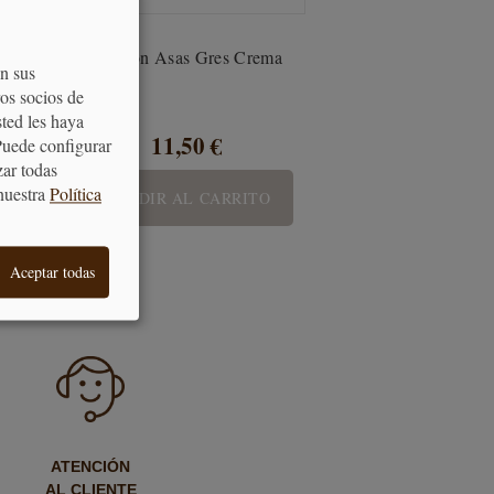
a
Bol con Asas Gres Crema
on sus
os socios de
sted les haya
11,50 €
Puede configurar
zar todas
nuestra
Política
AÑADIR AL CARRITO
Aceptar todas
ATENCIÓN
AL CLIENTE