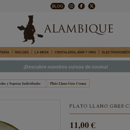
BLOG
TERÍA
MOLDES
LA MESA
CRISTALERÍA, BAR Y VINO
ELECTRODOMÉS
¡Descubre nuestros cursos de cocina!
oles y Soperas Individuales
Plato Llano Gres Crema
PLATO LLANO GRES 
11,00 €