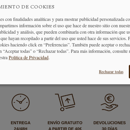
MIENTO DE COOKIES
uente para Servir rectangular
Fuente Redonda de cerámic
es con finalidades analíticas y para mostrar publicidad personalizada c
esmaltada
esmaltada
mpartimos información sobre el uso que hace de nuestro sitio con nuestr
publicidad y análisis, que pueden combinarla con otra información que u
25,80 €
38,25 €
que hayan recopilado a partir del uso que usted hace de sus servicios. 
ookies haciendo click en “Preferencias”. También puede aceptar o recha
n “Aceptar todas” o “Rechazar todas”. Para más información, consulte 
AÑADIR AL CARRITO
AÑADIR AL CARRITO
estra
Política de Privacidad
.
Rechazar todas
ENTREGA
ENVÍO GRATUITO
DEVOLUCIONES
24/48H
A PARTIR DE 40€
30 DÍAS