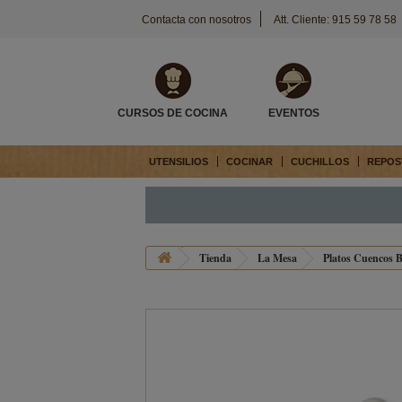
Contacta con nosotros
Att. Cliente: 915 59 78 58
CURSOS DE COCINA
EVENTOS
UTENSILIOS
COCINAR
CUCHILLOS
REPOS
Tienda
La Mesa
Platos Cuencos B