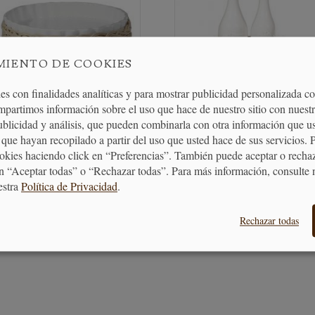
MIENTO DE COOKIES
es con finalidades analíticas y para mostrar publicidad personalizada c
mpartimos información sobre el uso que hace de nuestro sitio con nuestr
publicidad y análisis, que pueden combinarla con otra información que u
Cesta de Mimbre 32 cm
Aceitera y Vinagrera con Cest
que hayan recopilado a partir del uso que usted hace de sus servicios. 
Mimbre
ookies haciendo click en “Preferencias”. También puede aceptar o recha
n “Aceptar todas” o “Rechazar todas”. Para más información, consulte 
23,50 €
36,95 €
estra
Política de Privacidad
.
AÑADIR AL CARRITO
AÑADIR AL CARRITO
Rechazar todas