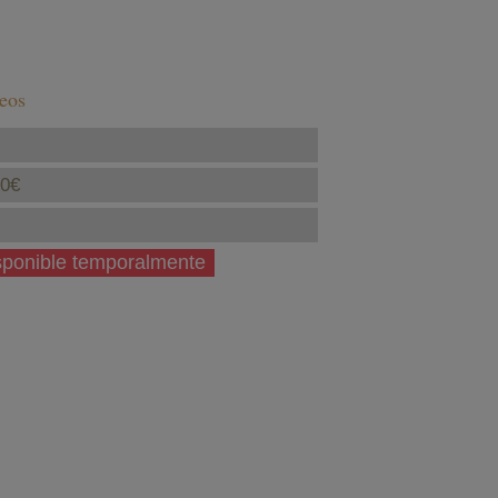
seos
40€
isponible temporalmente