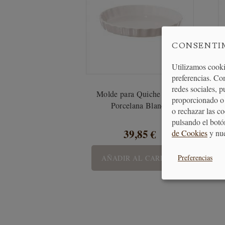
CONSENTI
Utilizamos cooki
preferencias. Co
redes sociales, 
Molde para Quiche 32 cm
proporcionado o 
Porcelana Blanca
o rechazar las c
pulsando el botó
39,85 €
de Cookies
y nu
AÑADIR AL CARRITO
Preferencias