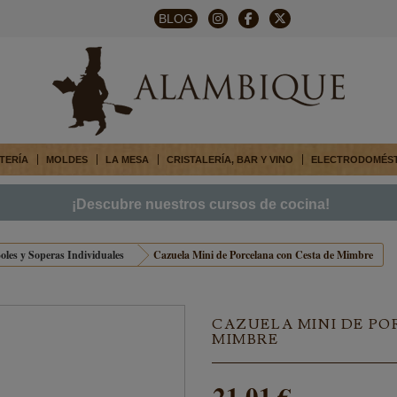
BLOG
TERÍA
MOLDES
LA MESA
CRISTALERÍA, BAR Y VINO
ELECTRODOMÉS
¡Descubre nuestros cursos de cocina!
oles y Soperas Individuales
Cazuela Mini de Porcelana con Cesta de Mimbre
CAZUELA MINI DE PO
MIMBRE
21,01 €