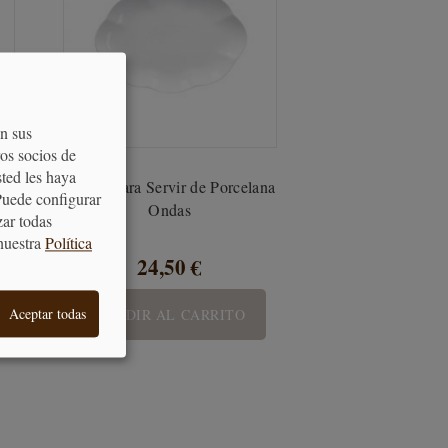
on sus
os socios de
sted les haya
a de
Fuente para Servir de Porcelana
Puede configurar
Ondas
zar todas
nuestra
Política
24,50 €
AÑADIR AL CARRITO
Aceptar todas