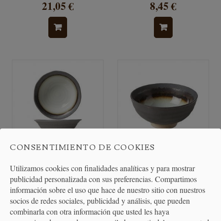
21,05 €
8,45 €
CONSENTIMIENTO DE COOKIES
Utilizamos cookies con finalidades analíticas y para mostrar
Bol Gres Stoneware Gris
Bol Gres Stonewear Colores
publicidad personalizada con sus preferencias. Compartimos
información sobre el uso que hace de nuestro sitio con nuestros
socios de redes sociales, publicidad y análisis, que pueden
6,85 €
4,50 €
combinarla con otra información que usted les haya