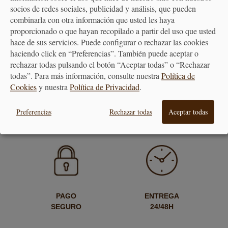
socios de redes sociales, publicidad y análisis, que pueden
combinarla con otra información que usted les haya
proporcionado o que hayan recopilado a partir del uso que usted
Jarra Cristal con Figura -
hace de sus servicios. Puede configurar o rechazar las cookies
Varios Diseños
haciendo click en “Preferencias”. También puede aceptar o
rechazar todas pulsando el botón “Aceptar todas” o “Rechazar
todas”. Para más información, consulte nuestra
Política de
61,00 €
Cookies
y nuestra
Política de Privacidad
.
Preferencias
Rechazar todas
Aceptar todas
PAGO
ENTREGA
SEGURO
24/48H