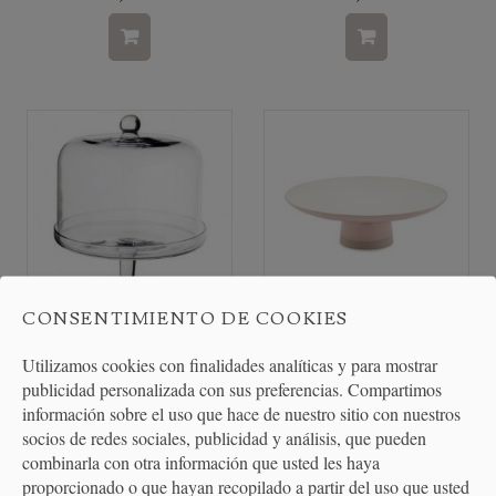
CONSENTIMIENTO DE COOKIES
Pastelera con Campana de
Pastelera de 31 x 10 cm de la
Utilizamos cookies con finalidades analíticas y para mostrar
Cristal 23cm
colección de...
publicidad personalizada con sus preferencias. Compartimos
información sobre el uso que hace de nuestro sitio con nuestros
socios de redes sociales, publicidad y análisis, que pueden
60,00 €
48,50 €
combinarla con otra información que usted les haya
proporcionado o que hayan recopilado a partir del uso que usted