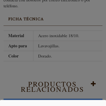
teléfono.
FICHA TÉCNICA
Material
Acero inoxidable 18/10.
Apto para
Lavavajillas.
Color
Dorado.
PRODUCTOS
RELACIONADOS
No hay productos en este momento.