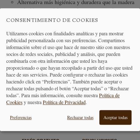
Alternativa más higiénica y duradera que la madera
o el plástico: a diferencia de otros materiales, no se
agrieta, no se marca fácilmente y mantiene mejores
CONSENTIMIENTO DE COOKIES
condiciones higiénicas a largo plazo
Utilizamos cookies con finalidades analíticas y para mostrar
publicidad personalizada con sus preferencias. Compartimos
información sobre el uso que hace de nuestro sitio con nuestros
socios de redes sociales, publicidad y análisis, que pueden
combinarla con otra información que usted les haya
proporcionado o que hayan recopilado a partir del uso que usted
hace de sus servicios. Puede configurar o rechazar las cookies
PAGO
ENTREGA
haciendo click en “Preferencias”. También puede aceptar o
SEGURO
24/48H
rechazar todas pulsando el botón “Aceptar todas” o “Rechazar
todas”. Para más información, consulte nuestra
Política de
Cookies
y nuestra
Política de Privacidad
.
Preferencias
Rechazar todas
Aceptar todas