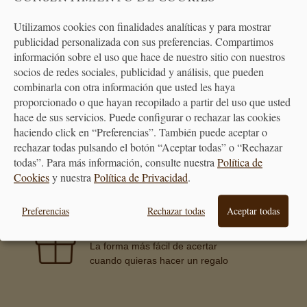
Utilizamos cookies con finalidades analíticas y para mostrar
publicidad personalizada con sus preferencias. Compartimos
ATENCIÓN
información sobre el uso que hace de nuestro sitio con nuestros
AL CLIENTE
socios de redes sociales, publicidad y análisis, que pueden
combinarla con otra información que usted les haya
proporcionado o que hayan recopilado a partir del uso que usted
hace de sus servicios. Puede configurar o rechazar las cookies
haciendo click en “Preferencias”. También puede aceptar o
PREMIAMOS TUS COMPRAS
rechazar todas pulsando el botón “Aceptar todas” o “Rechazar
Consigue puntos en tus compras
todas”. Para más información, consulte nuestra
Política de
que se transformarán en vales
Cookies
y nuestra
Política de Privacidad
.
descuento
Preferencias
Rechazar todas
Aceptar todas
BONO REGALO
La forma más fácil de acertar
cuando quieras hacer un regalo