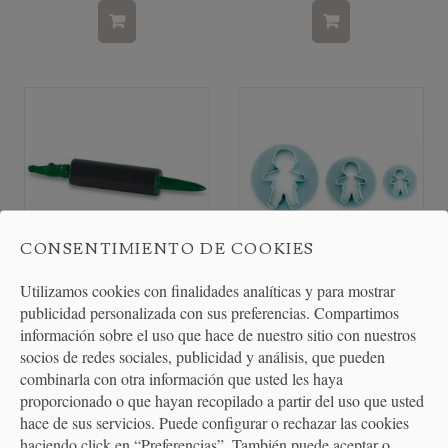
CONSENTIMIENTO DE COOKIES
Utilizamos cookies con finalidades analíticas y para mostrar
Rodillo para niños Nordic
Juego de 3 Cortadores Forma
publicidad personalizada con sus preferencias. Compartimos
Ware Kids
Niño
información sobre el uso que hace de nuestro sitio con nuestros
socios de redes sociales, publicidad y análisis, que pueden
combinarla con otra información que usted les haya
11,00 €
5,09 €
proporcionado o que hayan recopilado a partir del uso que usted
hace de sus servicios. Puede configurar o rechazar las cookies
haciendo click en “Preferencias”. También puede aceptar o