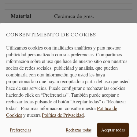
Material
Cerámica de gres.
Medidas
20 cm x 17.5 cm x 19 cm.
CONSENTIMIENTO DE COOKIES
Capacidad
1.5 litros.
Utilizamos cookies con finalidades analíticas y para mostrar
publicidad personalizada con sus preferencias. Compartimos
Temperatura
260 ºC.
máxima
información sobre el uso que hace de nuestro sitio con nuestros
socios de redes sociales, publicidad y análisis, que pueden
Temperatura
combinarla con otra información que usted les haya
-23 ºC.
mínima
proporcionado o que hayan recopilado a partir del uso que usted
hace de sus servicios. Puede configurar o rechazar las cookies
Horno, microondas, nevera,
haciendo click en “Preferencias”. También puede aceptar o
Apto para
congelador y lavavajillas.
rechazar todas pulsando el botón “Aceptar todas” o “Rechazar
todas”. Para más información, consulte nuestra
Política de
No apto
No utilizar en el fuego directo y
Cookies
y nuestra
Política de Privacidad
.
para
evitar los contrastes térmicos.
Preferencias
Rechazar todas
Aceptar todas
Color
Rojo/Cereza.