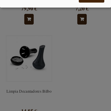
79,90 €
7,20 €
Limpia Decantadores Bilbo