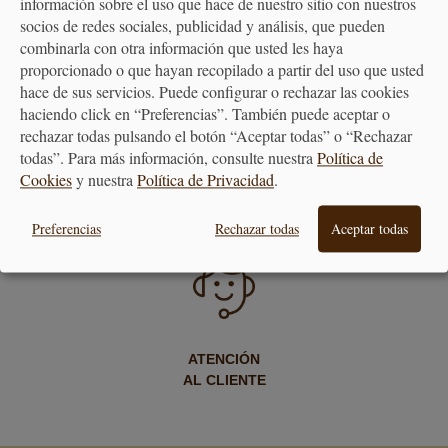
información sobre el uso que hace de nuestro sitio con nuestros
socios de redes sociales, publicidad y análisis, que pueden
combinarla con otra información que usted les haya
proporcionado o que hayan recopilado a partir del uso que usted
hace de sus servicios. Puede configurar o rechazar las cookies
haciendo click en “Preferencias”. También puede aceptar o
rechazar todas pulsando el botón “Aceptar todas” o “Rechazar
todas”. Para más información, consulte nuestra
Política de
ENVÍO GRATUITO
DEVOLUCIONES
Cookies
y nuestra
Política de Privacidad
.
A PARTIR DE 40€
30 DÍAS
Preferencias
Rechazar todas
Aceptar todas
ATENCIÓN
AL CLIENTE