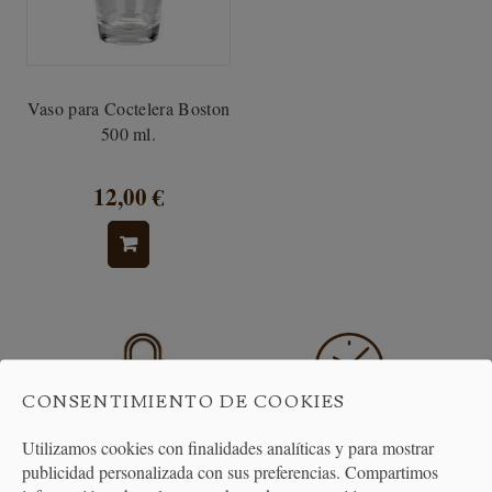
Vaso para Coctelera Boston
500 ml.
12,00 €
CONSENTIMIENTO DE COOKIES
PAGO
ENTREGA
Utilizamos cookies con finalidades analíticas y para mostrar
SEGURO
24/48H
publicidad personalizada con sus preferencias. Compartimos