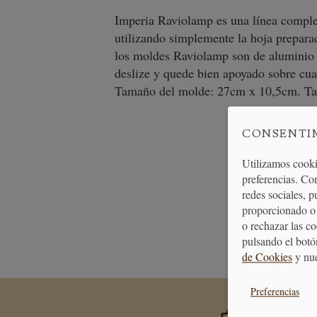
Imperia Raviolamp es una línea completa
utilizando simplemente la hoja preparad
los moldes Raviolamp son de aluminio 
deslize y quede bien apoyado sobre cual
Tamaño del molde: 27cm x 10,5cm. Ta
CONSENTI
Utilizamos cooki
preferencias. Co
redes sociales, 
proporcionado o 
PAGO
o rechazar las c
SEGURO
pulsando el botó
de Cookies
y nu
Preferencias
PREMIA