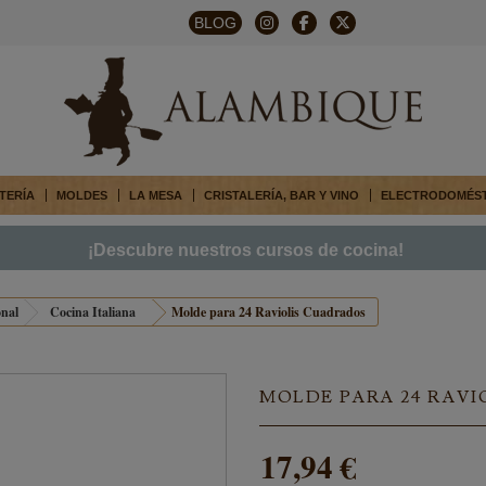
BLOG
TERÍA
MOLDES
LA MESA
CRISTALERÍA, BAR Y VINO
ELECTRODOMÉS
¡Descubre nuestros cursos de cocina!
onal
Cocina Italiana
Molde para 24 Raviolis Cuadrados
MOLDE PARA 24 RAV
17,94 €