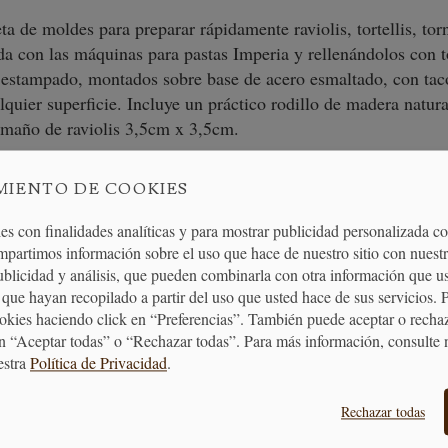
 de moldes para preparar rápidamente raviolis, tortellis, torne
a con las máquinas para pastas Imperia y rellenándolos con to
estampado, montados sobre base de acero esmaltado, con tac
quier superficie. Incluye un práctico rodillo de madera natura
maño de raviolis 3,5cm x 3,5cm.
MIENTO DE COOKIES
es con finalidades analíticas y para mostrar publicidad personalizada c
mpartimos información sobre el uso que hace de nuestro sitio con nuestr
publicidad y análisis, que pueden combinarla con otra información que u
que hayan recopilado a partir del uso que usted hace de sus servicios. 
ENTREGA
ENVÍO GRATUITO
DEVOLUCIONES
ookies haciendo click en “Preferencias”. También puede aceptar o recha
24/48H
A PARTIR DE 40€
30 DÍAS
n “Aceptar todas” o “Rechazar todas”. Para más información, consulte 
estra
Política de Privacidad
.
Rechazar todas
MOS TUS COMPRAS
BONO REGALO