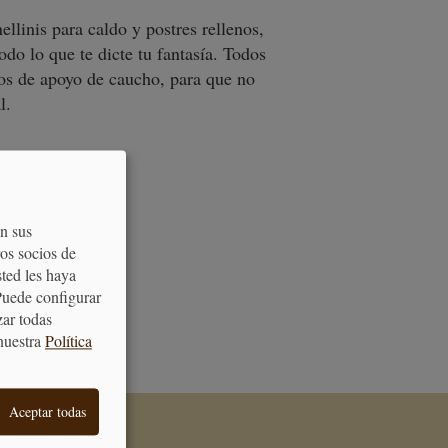
llinis para caldo y postres rellenos,
do lo que te dicte tu fantasía. Todos
os de apoyo de caucho, para que no
l.
on sus
os socios de
sted les haya
Puede configurar
ATENCIÓN
zar todas
AL CLIENTE
nuestra
Política
Aceptar todas