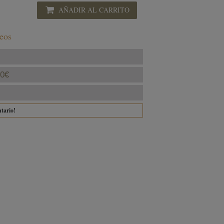
AÑADIR AL CARRITO
seos
40€
ntario!