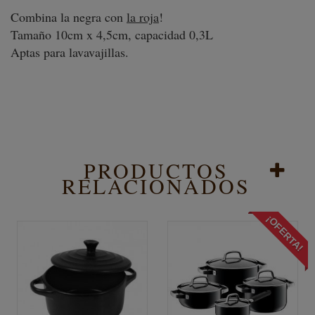
Combina la negra con
la roja
!
Tamaño 10cm x 4,5cm, capacidad 0,3L
Aptas para lavavajillas.
PRODUCTOS
RELACIONADOS
¡OFERTA!