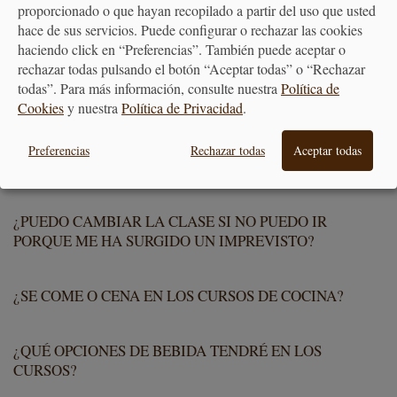
proporcionado o que hayan recopilado a partir del uso que usted
hace de sus servicios. Puede configurar o rechazar las cookies
¿VOY A COCINAR EN LOS CURSOS DE COCINA DE
haciendo click en “Preferencias”. También puede aceptar o
ALAMBIQUE?
rechazar todas pulsando el botón “Aceptar todas” o “Rechazar
todas”. Para más información, consulte nuestra
Política de
Cookies
y nuestra
Política de Privacidad
.
¿TENGO QUE LLEVAR ALGO A LOS CURSOS?
Preferencias
Rechazar todas
Aceptar todas
¿LLEVO DELANTAL?
¿PUEDO CAMBIAR LA CLASE SI NO PUEDO IR
PORQUE ME HA SURGIDO UN IMPREVISTO?
¿SE COME O CENA EN LOS CURSOS DE COCINA?
¿QUÉ OPCIONES DE BEBIDA TENDRÉ EN LOS
CURSOS?