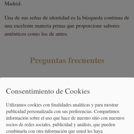
Madrid.
Una de sus señas de identidad es la búsqueda continua de
una excelente materia prima que proporcione sabores
auténticos como los de antes.
Preguntas frecuentes
¿CÓMO ME APUNTO A UN CURSO DE COCINA?
Consentimiento de Cookies
¿CON CUÁNTA ANTELACIÓN ME APUNTO A UN
Utilizamos cookies con finalidades analíticas y para mostrar
CURSO DE COCINA?
publicidad personalizada con sus preferencias. Compartimos
información sobre el uso que hace de nuestro sitio con nuestros
socios de redes sociales, publicidad y análisis, que pueden
¿CÓMO SE CANJEAN LAS TARJETAS REGALO?
combinarla con otra información que usted les haya